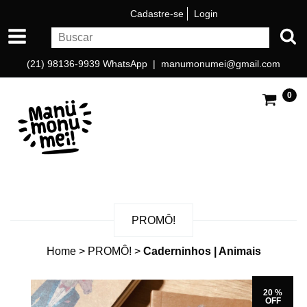
Cadastre-se
Login
(21) 98136-9939 WhatsApp |
manumonumei@gmail.com
0
PROMÔ!
Home
>
PROMÔ!
>
Caderninhos | Animais
20 %
OFF