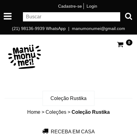
Cadastre-se
Login
(21) 98136-9939 WhatsApp |
manumonumei@gmail.com
0
Coleção Rustika
Home
>
Coleções
>
Coleção Rustika
RECEBA EM CASA