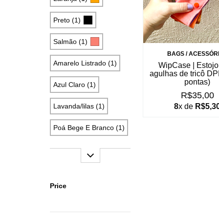
Preto (1)
Salmão (1)
BAGS / ACESSÓR
Amarelo Listrado (1)
WipCase | Estojo
agulhas de tricô D
pontas)
Azul Claro (1)
R$35,00
8
x de
R$5,3
Lavanda/lilas (1)
Poá Bege E Branco (1)
Price