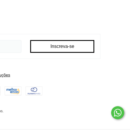
uções
os.