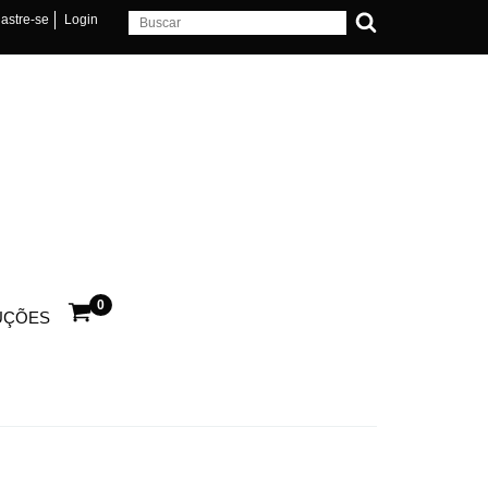
astre-se
Login
0
UÇÕES