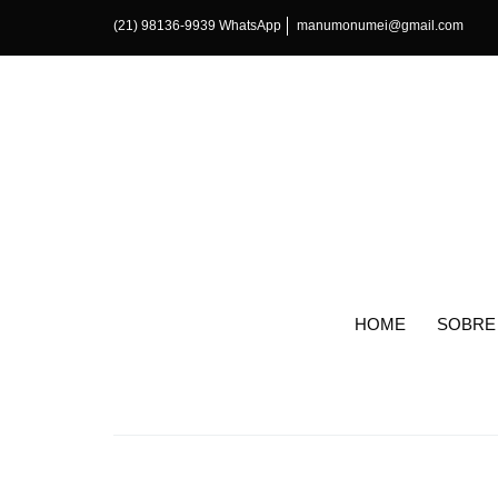
(21) 98136-9939 WhatsApp
manumonumei@gmail.com
HOME
SOBRE