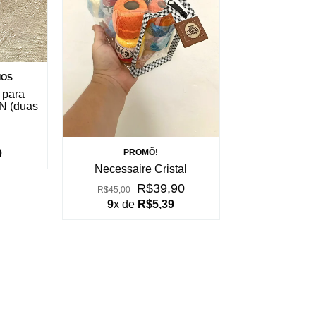
IOS
 para
PN (duas
0
PROMÔ!
Necessaire Cristal
R$39,90
R$45,00
9
x de
R$5,39