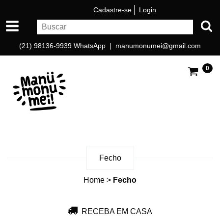
Cadastre-se
Login
(21) 98136-9939 WhatsApp |
manumonumei@gmail.com
0
Fecho
Home
>
Fecho
RECEBA EM CASA