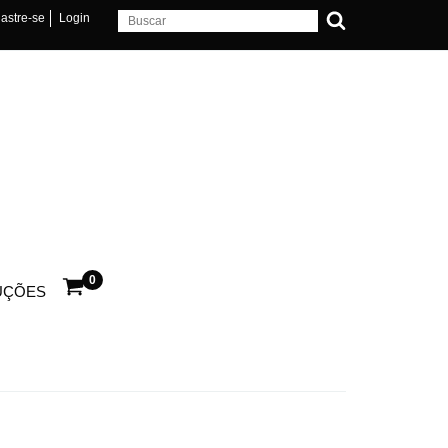
astre-se
Login
0
UÇÕES