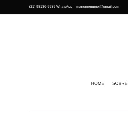
(21) 98136-9939 WhatsApp
manumonumei@gmail.com
HOME
SOBRE