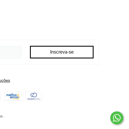
uções
os.