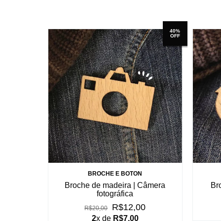
40%
OFF
BROCHE E BOTON
Broche de madeira | Câmera
Br
fotográfica
R$12,00
R$20,00
2
x de
R$7,00