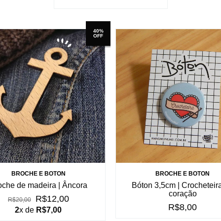
40%
OFF
BROCHE E BOTON
BROCHE E BOTON
oche de madeira | Âncora
Bóton 3,5cm | Crocheteir
coração
R$12,00
R$20,00
R$8,00
2
x de
R$7,00