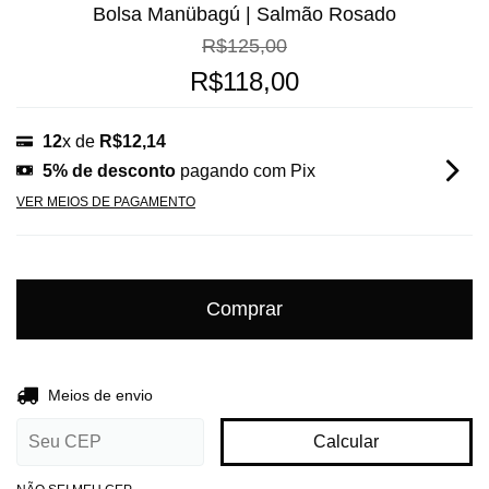
Bolsa Manübagú | Salmão Rosado
R$125,00
R$118,00
12
x de
R$12,14
5% de desconto
pagando com Pix
VER MEIOS DE PAGAMENTO
Entregas para o CEP:
Alterar CEP
Meios de envio
Calcular