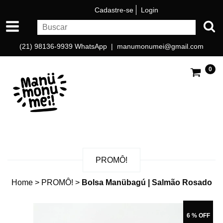
Cadastre-se
Login
(21) 98136-9939 WhatsApp |
manumonumei@gmail.com
0
PROMÔ!
Home
>
PROMÔ!
>
Bolsa Manübagú | Salmão Rosado
6 % OFF