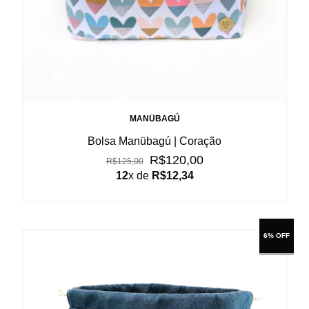
MANÜBAGÚ
Bolsa Manübagú | Coração
R$120,00
R$125,00
12
x de
R$12,34
6% OFF