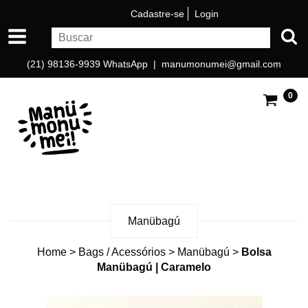
Cadastre-se
Login
(21) 98136-9939 WhatsApp |
manumonumei@gmail.com
0
Manübagú
Home
>
Bags / Acessórios
>
Manübagú
>
Bolsa
Manübagú | Caramelo