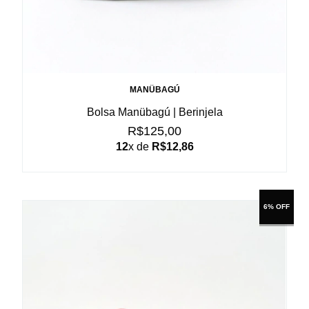
MANÜBAGÚ
Bolsa Manübagú | Berinjela
R$125,00
12
x de
R$12,86
6% OFF