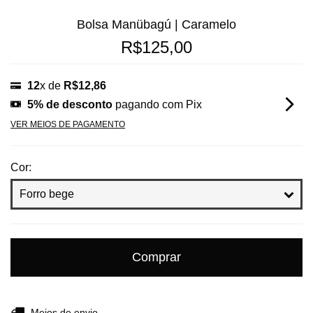
Bolsa Manübagú | Caramelo
R$125,00
12
x de
R$12,86
5% de desconto
pagando com Pix
VER MEIOS DE PAGAMENTO
Cor:
Entregas para o CEP:
Alterar CEP
Meios de envio