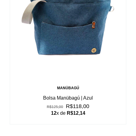
MANÜBAGÚ
Bolsa Manübagú | Azul
R$118,00
R$125,00
12
x de
R$12,14